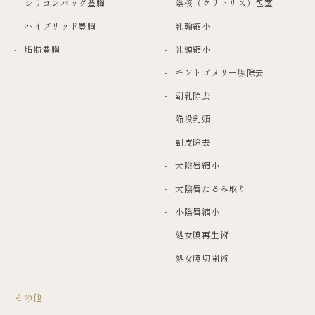
シリコンバッグ豊胸
陰核（クリトリス）包茎
ハイブリッド豊胸
乳輪縮小
脂肪豊胸
乳頭縮小
モントゴメリー腺除去
副乳除去
陥没乳頭
副皮除去
大陰唇縮小
大陰唇たるみ取り
小陰唇縮小
処女膜再生術
処女膜切開術
その他