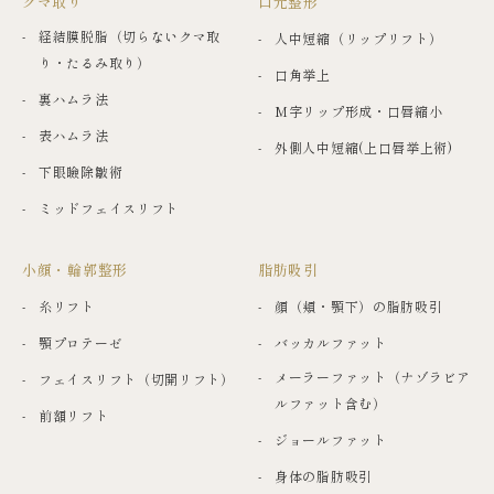
クマ取り
口元整形
経結膜脱脂（切らないクマ取
人中短縮（リップリフト）
り・たるみ取り）
口角挙上
裏ハムラ法
M字リップ形成・口唇縮小
表ハムラ法
外側人中短縮(上口唇挙上術)
下眼瞼除皺術
ミッドフェイスリフト
小顔・輪郭整形
脂肪吸引
糸リフト
顔（頬・顎下）の脂肪吸引
顎プロテーゼ
バッカルファット
メーラーファット（ナゾラビア
フェイスリフト（切開リフト）
ルファット含む）
前額リフト
ジョールファット
身体の脂肪吸引