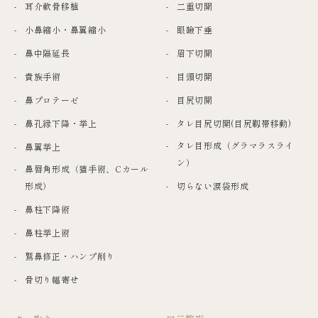
耳介軟骨移植
二重切開
小鼻縮小・鼻翼縮小
眼瞼下垂
鼻中隔延長
眉下切開
貴族手術
目頭切開
鼻プロテーゼ
目尻切開
鼻孔縁下降・挙上
タレ目尻切開(目尻靱帯移動)
タレ目形成（グラマラスライ
鼻翼挙上
ン）
鼻唇角形成（猫手術、Cカール
形成）
切らない涙袋形成
鼻柱下降術
鼻柱挙上術
鷲鼻修正・ハンプ削り
骨切り幅寄せ