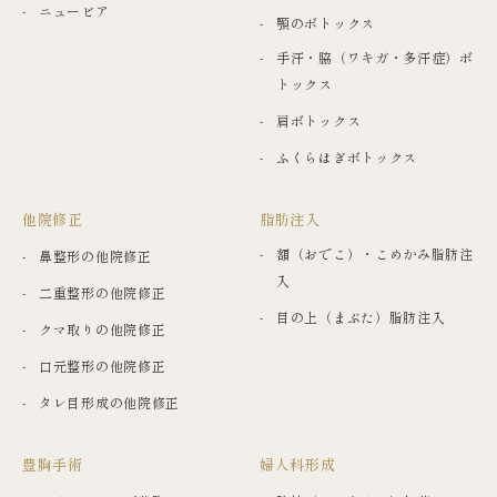
ニュービア
顎のボトックス
手汗・脇（ワキガ・多汗症）ボ
トックス
肩ボトックス
ふくらはぎボトックス
他院修正
脂肪注入
額（おでこ）・こめかみ脂肪注
鼻整形の他院修正
入
二重整形の他院修正
目の上（まぶた）脂肪注入
クマ取りの他院修正
口元整形の他院修正
タレ目形成の他院修正
豊胸手術
婦人科形成