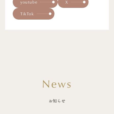
youtube
X
TikTok
News
お知らせ