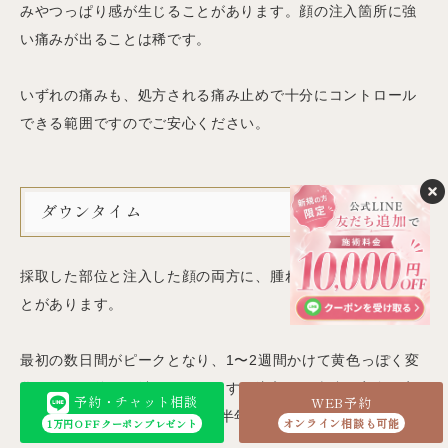
みやつっぱり感が生じることがあります。顔の注入箇所に強
い痛みが出ることは稀です。
いずれの痛みも、処方される痛み止めで十分にコントロール
できる範囲ですのでご安心ください。
ダウンタイム
採取した部位と注入した顔の両方に、腫れや内出血が出るこ
とがあります。
最初の数日間がピークとなり、1〜2週間かけて黄色っぽく変
化しながら徐々に消えていきます。注入した脂肪が完全に定
予約・チャット相談
WEB予約
着するまでには、約3ヶ月から半年かかります。
オンライン相談も可能
1万円OFFクーポンプレゼント