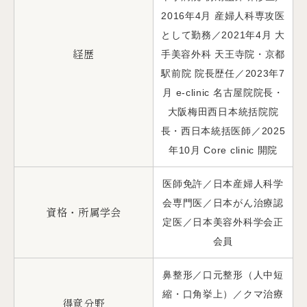
2016年4月 産婦人科専攻医
として勤務／2021年4月 大
経歴
手美容外科 天王寺院・京都
駅前院 院長歴任／2023年7
月 e-clinic 名古屋院院長・
大阪梅田西日本統括院院
長・西日本統括医師／2025
年10月 Core clinic 開院
医師免許／日本産婦人科学
会専門医／日本がん治療認
資格・所属学会
定医／日本美容外科学会正
会員
鼻整形／口元整形（人中短
縮・口角挙上）／クマ治療
得意分野