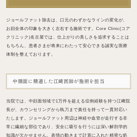
ジョールファット除去は、口元のわずかなラインの変化が、
お顔全体の印象を大きく左右する施術です。Core Clinic(コア
クリニック)名古屋では、仕上がりの美しさを追求することは
もちろん、患者さまが将来にわたって安心できる誠実な医療
体制を整えております。
中顔面に精通した江﨑医師が施術を担当
当院では、中顔面領域で1万件を超える症例経験を持つ江﨑院
長が、カウンセリングから執刀まで責任を持って一貫対応い
たします。ジョールファット周辺は神経や血管が走行する非
常に繊細な部位であり、安全に吸引を行うには深い解剖学的
知識が欠かせません。表情の動きまで計算に入れた精密な処