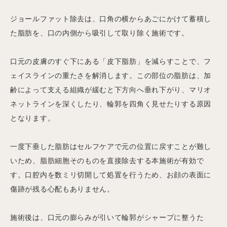
ジョールファット除去は、口角の横からあごにかけて蓄積し
た脂肪を、口の内側から吸引して取り除く施術です。
口元の皮膚のすぐ下にある「皮下脂肪」を減らすことで、フ
ェイスラインの重たさを解消します。この部位の脂肪は、加
齢によって支える組織が緩むと下方向へ垂れ下がり、マリオ
ネットラインを深くしたり、輪郭を四角く見せたりする原因
となります。
一度下垂した脂肪はセルフケアで元の位置に戻すことが難し
いため、脂肪細胞そのものを直接除去する本施術が有効で
す。口腔内を数ミリ切開して処置を行うため、お顔の表面に
傷跡が残る心配もありません。
施術後は、口元の膨らみが引いて輪郭がシャープに整うた