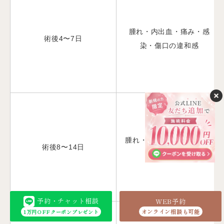
腫れ・内出血・痛み・感
術後4〜7日
染・傷口の違和感
腫れ・内出血・左右差・硬
術後8〜14日
さ・しびれ
予約・チャット相談
WEB予約
オンライン相談も可能
1万円OFFクーポンプレゼント