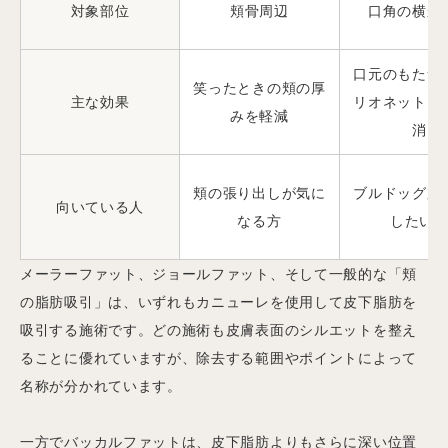
対象部位
頬骨周辺
口角の横か
口元のもたつ
笑ったときの頬の厚
主な効果
リオネットラ
みを軽減
消
頬の張り出しが気に
ブルドッグ顔
向いている人
なる方
したい
メーラーファット、ジョールファット、そして一般的な「頬
の脂肪吸引」は、いずれもカニューレを使用して皮下脂肪を
吸引する施術です。どの施術も皮膚表面のシルエットを整え
ることに優れていますが、除去する範囲やポイントによって
名称が分かれています。
一方でバッカルファットは、皮下脂肪よりもさらに深い位置