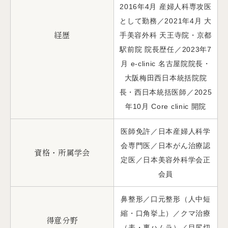
2016年4月 産婦人科専攻医
として勤務／2021年4月 大
経歴
手美容外科 天王寺院・京都
駅前院 院長歴任／2023年7
月 e-clinic 名古屋院院長・
大阪梅田西日本統括院院
長・西日本統括医師／2025
年10月 Core clinic 開院
医師免許／日本産婦人科学
会専門医／日本がん治療認
資格・所属学会
定医／日本美容外科学会正
会員
鼻整形／口元整形（人中短
縮・口角挙上）／クマ治療
得意分野
（表・裏ハムラ）／目尻切