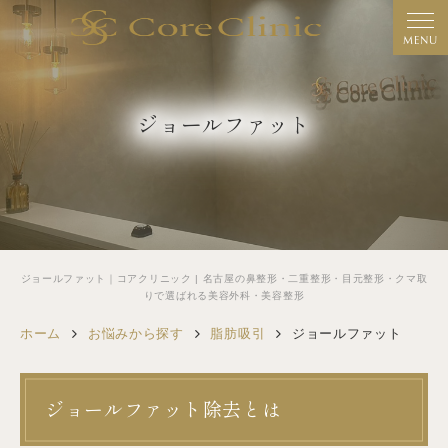
MENU
ジョールファット
ジョールファット｜コアクリニック | 名古屋の鼻整形・二重整形・目元整形・クマ取
りで選ばれる美容外科・美容整形
ホーム
お悩みから探す
脂肪吸引
ジョールファット
ジョールファット除去とは